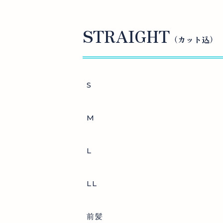
STRAIGHT
（カット込）
S
M
L
LL
前髪