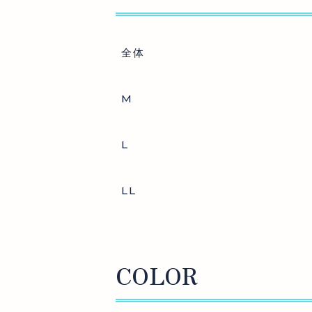
全体
M
L
LL
COLOR